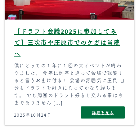
【ドラフト会議2025に参加してみ
て】三次市や庄原市でのケガは当院
へ
僕にとっての１年に１回の大イベントが終わ
りました。 今年は例年と違って会場で観覧す
ると言うおまけ付き！ 会場の雰囲気に圧倒 自
分もドラフトを好きになってかなり経ちま
す。 でも周囲のドラフト好きと交わる事は今
までありません […]
詳細を見る
2025年10月24日