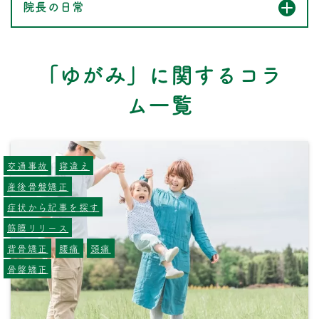
院長の日常
「ゆがみ」に関するコラ
ム一覧
交通事故
寝違え
産後骨盤矯正
症状から記事を探す
筋膜リリース
背骨矯正
腰痛
頭痛
骨盤矯正