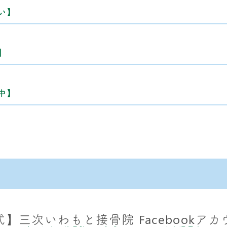
い】
】
中】
】三次いわもと接骨院 Facebookア