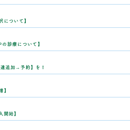
択について】
間中の診療について】
友達追加→予約】を！
増】
入開始】