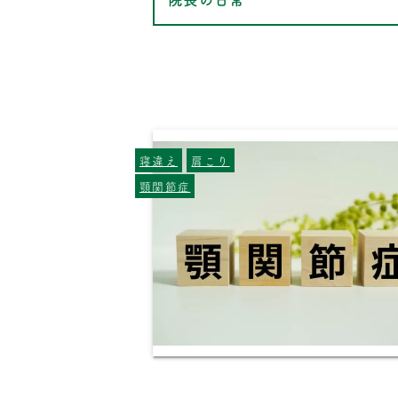
寝違え
肩こり
顎関節症